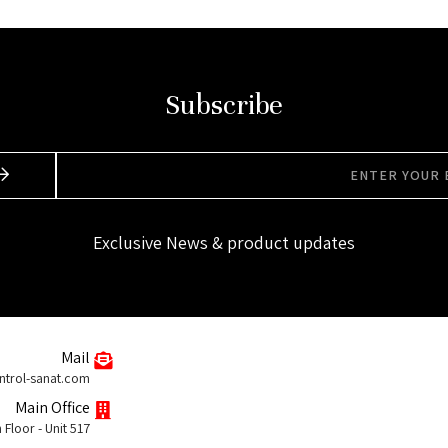
Subscribe
Exclusive News & product updates
Mail
ntrol-sanat.com
Main Office
Floor - Unit 517