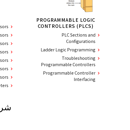
PROGRAMMABLE LOGIC
CONTROLLERS (PLCS)
sors
nsors
PLC Sections and
Configurations
nsors
Ladder Logic Programming
nsors
Troubleshooting
sors
Programmable Controllers
nsors
Programmable Controller
sors
Interfacing
ters
شرک