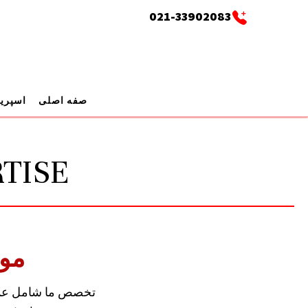
021-33902083
صفه اصلی
اسپری
TISE
موت
تخصص ما شامل عملی