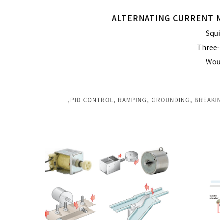
ALTERNATING CURRENT
Squi
Three-
Wou
VFD نصب و برنامه نویسی PID CONTROL, RAMPING, GROUNDING, BREAKING,